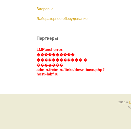
Здоровье
Лабораторное оборудование
Партнеры
LMPanel error:
����������
������������ �
�������...
admin.freim.ru/links/downlbase.php?
host=labf.ru
2010 ©
L
Po