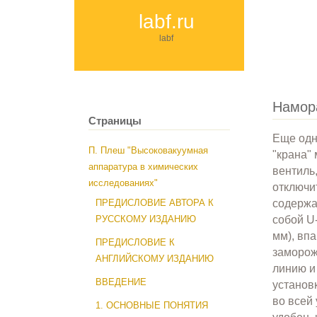
labf.ru
labf
Намор
Страницы
Еще одн
П. Плеш "Высоковакуумная
"крана"
аппаратура в химических
вентиль,
исследованиях"
отключи
содержа
ПРЕДИСЛОВИЕ АВТОРА К
собой U
РУССКОМУ ИЗДАНИЮ
мм), вп
ПРЕДИСЛОВИЕ К
заморож
АНГЛИЙСКОМУ ИЗДАНИЮ
линию и
ВВЕДЕНИЕ
установ
во всей 
1. ОСНОВНЫЕ ПОНЯТИЯ